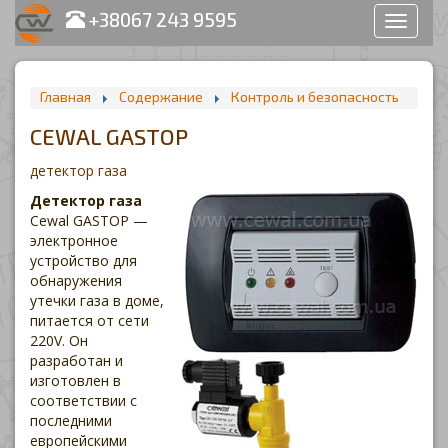
+38067 243 9595
Раздел
сайта
Главная
Содержание
Контроль и безопасность
CEWAL GASTOP
детектор газа
Детектор газа
Cewal GASTOP —
электронное
устройство для
обнаружения
утечки газа в доме,
питается от сети
220V. Он
разработан и
изготовлен в
соответствии с
последними
европейскими