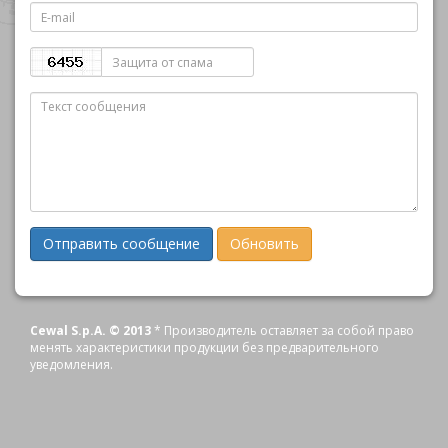
E-
mail
Защита
от
спама
Отправить сообщение
Обновить
Cewal S.p.A. © 2013
* Производитель оставляет за собой право
менять характеристики продукции без предварительного
уведомления.